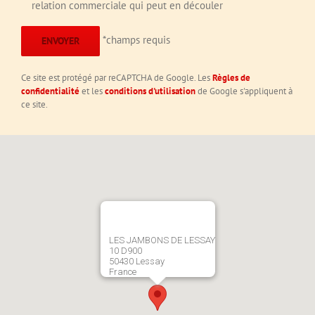
relation commerciale qui peut en découler
*champs requis
Ce site est protégé par reCAPTCHA de Google. Les
Règles de
confidentialité
et les
conditions d'utilisation
de Google s'appliquent à
ce site.
LES JAMBONS DE LESSAY
10 D900
50430 Lessay
France