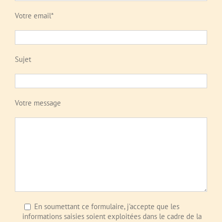
Veuillez laisser ce champ vide.
Votre email*
Veuillez laisser ce champ vide.
Sujet
Votre message
En soumettant ce formulaire, j'accepte que les
informations saisies soient exploitées dans le cadre de la