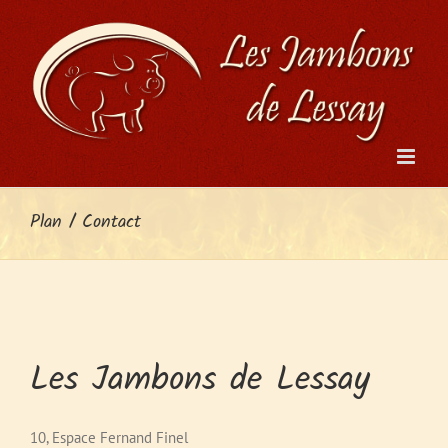
Passer
au
contenu
Plan / Contact
Les Jambons de Lessay
10, Espace Fernand Finel